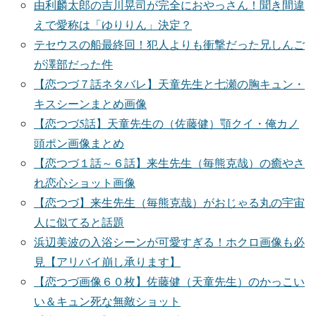
由利麟太郎の吉川晃司が完全におやっさん！聞き間違
えで愛称は「ゆりりん」決定？
テセウスの船最終回！犯人よりも衝撃だった兄しんご
が澤部だった件
【恋つづ７話ネタバレ】天童先生と七瀬の胸キュン・
キスシーンまとめ画像
【恋つづ5話】天童先生の（佐藤健）顎クイ・俺カノ
頭ポン画像まとめ
【恋つづ１話～６話】来生先生（毎熊克哉）の癒やさ
れ恋心ショット画像
【恋つづ】来生先生（毎熊克哉）がおじゃる丸の宇宙
人に似てると話題
浜辺美波の入浴シーンが可愛すぎる！ホクロ画像も必
見【アリバイ崩し承ります】
【恋つづ画像６０枚】佐藤健（天童先生）のかっこい
い＆キュン死な無敵ショット