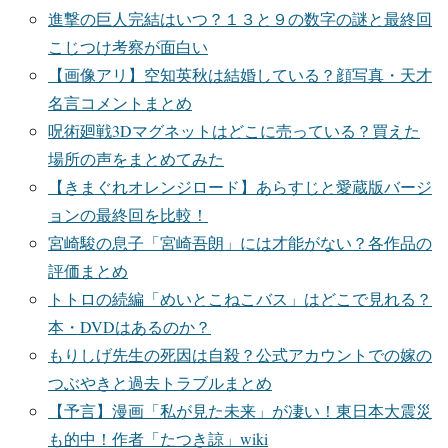
進撃の巨人完結はいつ？１３と９の数字の謎と最終回
こじつけ考察が面白い
【画像アリ】空知英秋は結婚している？顔写真・天才
名言コメントまとめ
呪術廻戦3Dマグネットはどこに売っている？買えた
場所の声をまとめてみた
【きまぐれオレンジロード】あらすじと愛蔵版バージ
ョンの最終回を比較！
宮崎駿の息子「宮崎吾朗」には才能がない？各作品の
評価まとめ
トトロの続編「めいとこねこバス」はどこで見れる？
本・DVDはあるのか？
もりしげ先生の死因は自殺？公式アカウントでの嫁の
つぶやきと過去トラブルまとめ
【予言】漫画「私が見た未来」が凄い！東日本大震災
も的中！作者「たつき諒」wiki