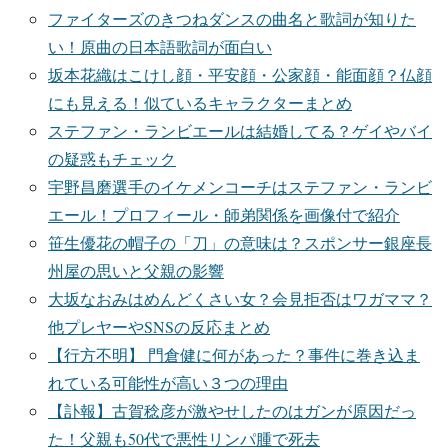
ファイターズのきつねダンスの曲名と歌詞が知りた
い！原曲の日本語歌詞が面白い
坂本花織はこけし顔・平安顔・公家顔・能面顔？仏顔
にも見える！似ているキャラクターまとめ
ステファン・ランビエールは結婚してる？ゲイやバイ
の疑惑もチェック
宇野昌磨選手のイケメンコーチはステファン・ランビ
エール！プロフィール・師弟関係を画像付で紹介
笹生優花の帽子の「刀」の意味は？スポンサー銀座長
州屋の思いと父親の影響
大坂なおみはめんどくさい女？会見拒否はワガママ？
他プレヤーやSNSの反応まとめ
【行方不明】 門倉健に何があった？事件に巻き込ま
れている可能性が高い３つの理由
【訃報】古賀稔彦が激やせしたのはガンが原因だっ
た！父親も50代で悪性リンパ腫で死去