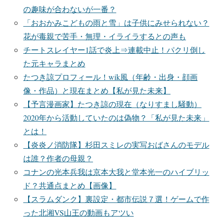
の趣味が合わないが一番？
「おおかみこどもの雨と雪」は子供にみせられない？
花が毒親で苦手・無理・イライラするとの声も
チートスレイヤー1話で炎上⇒連載中止！パクリ倒し
た元キャラまとめ
たつき諒プロフィール！wik風（年齢・出身・顔画
像・作品）と現在まとめ【私が見た未来】
【予言漫画家】たつき諒の現在（なりすまし騒動）
2020年から活動していたのは偽物？「私が見た未来」
とは！
【炎炎ノ消防隊】杉田スミレの実写おばさんのモデル
は誰？作者の母親？
コナンの光本兵我は京本大我と堂本光一のハイブリッ
ド？共通点まとめ【画像】
【スラムダンク】裏設定・都市伝説７選！ゲームで作
った北湘VS山王の動画もアツい