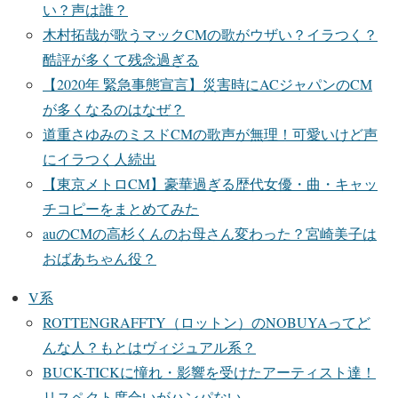
い？声は誰？
木村拓哉が歌うマックCMの歌がウザい？イラつく？
酷評が多くて残念過ぎる
【2020年 緊急事態宣言】災害時にACジャパンのCM
が多くなるのはなぜ？
道重さゆみのミスドCMの歌声が無理！可愛いけど声
にイラつく人続出
【東京メトロCM】豪華過ぎる歴代女優・曲・キャッ
チコピーをまとめてみた
auのCMの高杉くんのお母さん変わった？宮崎美子は
おばあちゃん役？
V系
ROTTENGRAFFTY（ロットン）のNOBUYAってど
んな人？もとはヴィジュアル系？
BUCK-TICKに憧れ・影響を受けたアーティスト達！
リスペクト度合いがハンパない