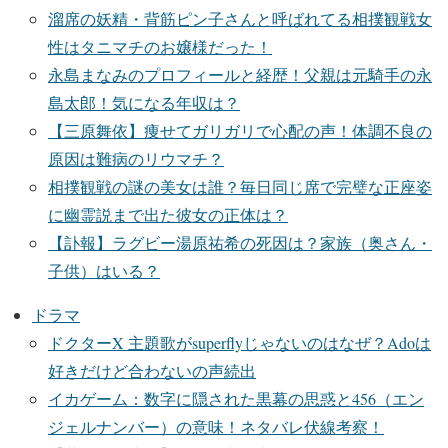
溜席の妖精・背筋ピン子さんと呼ばれてる相撲観戦女
性はタニマチのお嬢様だった！
永島まなみのプロフィールと経歴！父親は元騎手の永
島太郎！気になる年収は？
【三原舞依】痩せてガリガリで心配の声！体調不良の
原因は難病のリウマチ？
相撲観戦の謎の美女は誰？毎日同じ席で完璧な正座姿
に幽霊説まで出た彼女の正体は？
【訃報】ラグビー湯原祐希の死因は？家族（奥さん・
子供）はいる？
ドラマ
ドクターX 主題歌がsuperflyじゃないのはなぜ？Adoは
好きだけど合わないの声続出
イカゲーム：数字に隠された黒幕の思惑と456（エン
ジェルナンバー）の意味！ネタバレ伏線考察！