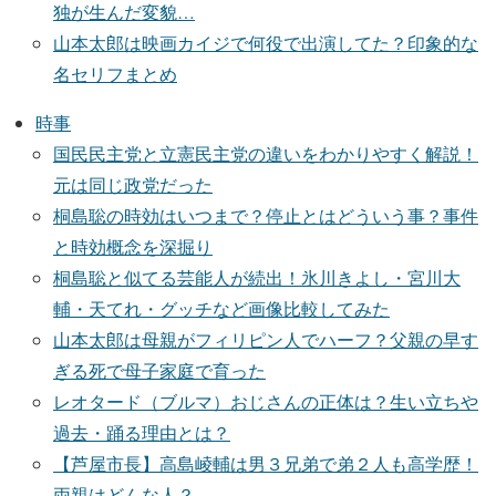
独が生んだ変貌…
山本太郎は映画カイジで何役で出演してた？印象的な
名セリフまとめ
時事
国民民主党と立憲民主党の違いをわかりやすく解説！
元は同じ政党だった
桐島聡の時効はいつまで？停止とはどういう事？事件
と時効概念を深掘り
桐島聡と似てる芸能人が続出！氷川きよし・宮川大
輔・天てれ・グッチなど画像比較してみた
山本太郎は母親がフィリピン人でハーフ？父親の早す
ぎる死で母子家庭で育った
レオタード（ブルマ）おじさんの正体は？生い立ちや
過去・踊る理由とは？
【芦屋市長】高島崚輔は男３兄弟で弟２人も高学歴！
両親はどんな人？