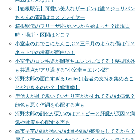
【箱根駅伝】可愛い美人なザーボンは誰？ジュリパン
ちゃんの素顔はコスプレイヤー
箱根駅伝のフリーザ応援いつから始まった？出現日
時・場所・区間はどこ？
小室圭のおでこにたんこぶ？三日月のような傷は何？
ネットでの考察が面白い！
小室圭のロン毛姿が闇落ちエレンに似てる！髪型以外
も共通点がアリ過ぎる”小室圭＝エレン説”
河野太郎の面白すぎるTwitterは若者の支持を集めるこ
とができるのか？【総選挙】
岸信夫が杖で歩いていたり声がかすれてるのは病気？
顔色も悪く体調を心配する声も
河野太郎の顔色が悪いのはアトピーと肝臓が原因？病
気や健康を心配する声も
高市早苗の顔が怖いのは目や顔の整形をしてるから？
眉毛（アートメイク）かつら（ウイッグ）も気になる