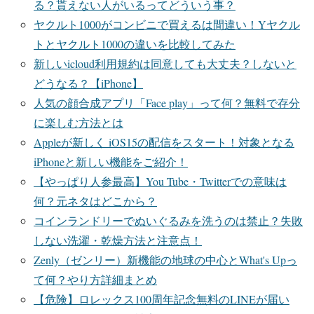
る？貰えない人がいるってどういう事？
ヤクルト1000がコンビニで買えるは間違い！Yヤクル
トとヤクルト1000の違いを比較してみた
新しいicloud利用規約は同意しても大丈夫？しないと
どうなる？【iPhone】
人気の顔合成アプリ「Face play」って何？無料で存分
に楽しむ方法とは
Appleが新しく iOS15の配信をスタート！対象となる
iPhoneと新しい機能をご紹介！
【やっぱり人参最高】You Tube・Twitterでの意味は
何？元ネタはどこから？
コインランドリーでぬいぐるみを洗うのは禁止？失敗
しない洗濯・乾燥方法と注意点！
Zenly（ゼンリー）新機能の地球の中心とWhat's Upっ
て何？やり方詳細まとめ
【危険】ロレックス100周年記念無料のLINEが届い