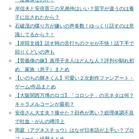
岸信夫と安倍晋三の兄弟仲はいい？苗字が違うのは養
子に出されたから？
石破茂の喋り方が嫌いの声多数！ゆっくり話すのは意
識してるから？！
【岸田文雄】話す時の舌打ちのクセが不快！話下手で
回りくどいの声も
【菅義偉の嫁】真理子夫人はどんな人？評判や馴れ初
め、家族（息子）まとめ
【いのちの輝きくん】可愛い２次創作ファンアート・
ゲーム/作品まとめ
【大阪関西万博のロゴ】「コロシテ」の元ネタは何？
キャラメルコーンが最初？
安倍さん大丈夫？痩せた？顔色が悪い？総理体調不良
で吐血・がんの噂浮上
周庭（アグネスチョウ）はなぜ日本語が上手い？プロ
フィール・経歴まとめ