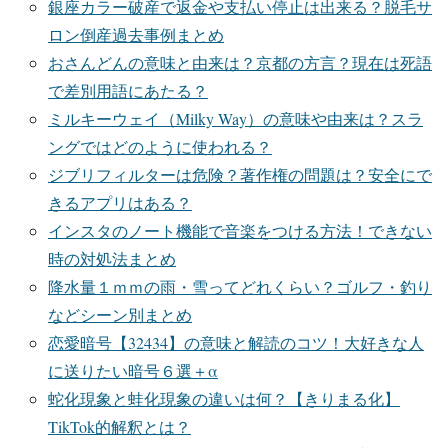
銀座カラー破産で返金や支払い停止は出来る？脱毛サ
ロン倒産過去事例まとめ
おさんどんの意味と由来は？京都の方言？現在は死語
で差別用語にあたる？
ミルキーウェイ（Milky Way）の意味や由来は？スラ
ングではどのように使われる？
ジブリフィルターは危険？著作権の問題は？安全にで
きるアプリはある？
インスタのノート機能で音楽をつける方法！できない
時の対処法まとめ
降水量１ｍｍの雨・雪ってどれくらい？ゴルフ・釣り
などシーン別まとめ
恋愛暗号【32434】の意味と解読のコツ！大好きな人
に送りたい暗号６選＋α
蛇化現象と蛙化現象の違いは何？【きりまる化】
TikTok的解釈とは？