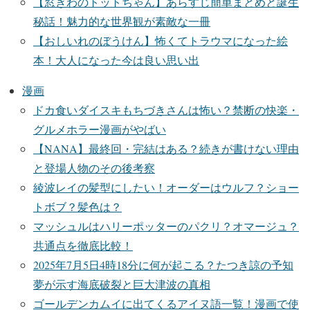
【窓ぎわのトットちゃん】あらすじ簡単まとめと誕生
秘話！魅力的な世界観が素敵な一冊
【おしいれのぼうけん】怖くてトラウマになった絵
本！大人になった今は良い思い出
漫画
ドカ食いダイスキもちづきさんは怖い？禁断の快楽・
グルメホラー漫画がやばい
【NANA】最終回・完結はある？続きが書けない理由
と登場人物のその後考察
綾波レイの髪型にしたい！オーダーはウルフ？ショー
トボブ？髪色は？
マッシュルはハリーポッターのパクリ？オマージュ？
共通点を徹底比較！
2025年7月5日4時18分に何が起こる？たつき諒の予知
夢が示す海底破裂と巨大津波の真相
ゴールデンカムイに出てくるアイヌ語一覧！漫画で使