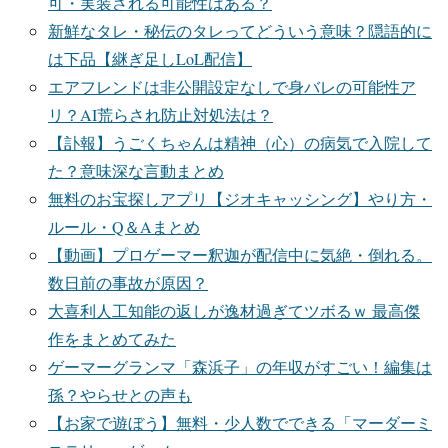
可・実装される可能性はある？
新鮮なタレ・秘伝のタレってどういう意味？隠語的に
は下品【継ぎ足しLoL配信】
エアフレンドは非公開設定なしで身バレの可能性ア
リ？AI荒らされ防止対処法は？
【訃報】うごくちゃんは精神（心）の病気で入院して
た？意味深な言動まとめ
無料のお宝探しアプリ【ジオキャッシング】やり方・
ルール・Q＆Aまとめ
【動画】プロゲーマー釈迦が配信中に気絶・倒れる。
数日前の事故が原因？
大喜利人工知能の返しが逸材過ぎてツボるｗ 最高傑
作をまとめてみた
ゲーマーグランマ「森浜子」の年収がすごい！編集は
孫？やらせとの声も
【お家で遊ぼう】無料・少人数でできる「マーダーミ