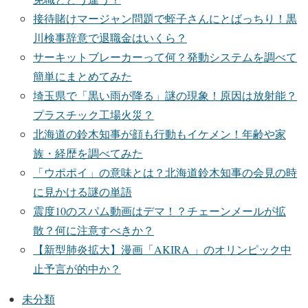
接待賭けマージャン問題で蛭子さんにとばっちり！黒
川検事辞意で退職金はいくら？
サーキットブレーカーって何？発動システムを調べて
簡単にまとめてみた
埼玉県で「黒い雨が降る」謎の現象！原因は放射能？
プラスチック工場火災？
北海道の鈴木知事が顔も行動もイケメン！年齢や家
族・経歴を調べてみた
「ウポポイ」の意味とは？北海道鈴木知事の会見の時
に見かける謎の単語
震度10のスパム動画はデマ！？チェーンメールが拡
散？何に注意すべきか？
【新型肺炎拡大】漫画「AKIRA 」のオリンピック中
止予言が的中か？
未分類