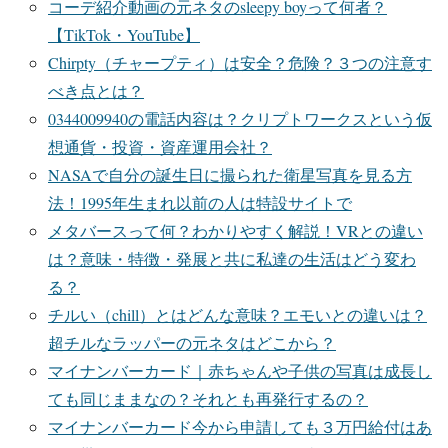
コーデ紹介動画の元ネタのsleepy boyって何者？
【TikTok・YouTube】
Chirpty（チャープティ）は安全？危険？３つの注意す
べき点とは？
0344009940の電話内容は？クリプトワークスという仮
想通貨・投資・資産運用会社？
NASAで自分の誕生日に撮られた衛星写真を見る方
法！1995年生まれ以前の人は特設サイトで
メタバースって何？わかりやすく解説！VRとの違い
は？意味・特徴・発展と共に私達の生活はどう変わ
る？
チルい（chill）とはどんな意味？エモいとの違いは？
超チルなラッパーの元ネタはどこから？
マイナンバーカード｜赤ちゃんや子供の写真は成長し
ても同じままなの？それとも再発行するの？
マイナンバーカード今から申請しても３万円給付はあ