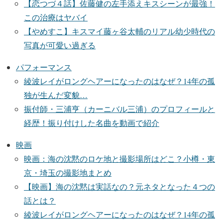
【恋つづ４話】佐藤健の左手添えキスシーンが最強！
この治療はヤバイ
【やめすこ】キスマイ藤ヶ谷太輔のリアル幼少時代の
写真が可愛い過ぎる
パフォーマンス
綾波レイがロングヘアーになったのはなぜ？14年の孤
独が生んだ変貌…
振付師・三浦亨（カーニバル三浦）のプロフィールと
経歴！振り付けした名曲を動画で紹介
映画
映画：海の沈黙のロケ地と撮影場所はどこ？小樽・東
京・埼玉の撮影地まとめ
【映画】海の沈黙は実話なの？元ネタとなった４つの
話とは？
綾波レイがロングヘアーになったのはなぜ？14年の孤