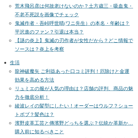
荒木飛呂彦は何故老けないのか？土方歳三・吸血鬼・
不老不死説を画像でチェック
鬼滅作者・吾峠呼世晴(ワニ先生）の本名・年齢は？
平沢進のファン？引退は本当？
【謎の炎上】鬼滅の刃作者が女性だから？どこ情報で
ソースは？炎上を考察
生活
龍神破魔矢 ご利益あった口コミ評判！厄除けと金運
効果を高める方法
リュミエの服が人気の理由は？店舗の評判、商品の魅
力を徹底分析！
綾波レイの髪型にしたい！オーダーはウルフ？ショー
トボブ？髪色は？
濱野皮革工芸と傳濱野どっちを選ぶ？伝統か革新か…
購入前に知るべきこと