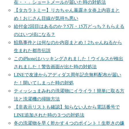
在・・」ショートメールが届いた時の対処法
【タカラトミー】リカちゃん暴露ネタ炎上内容まと
め！おじさん目線が気持ち悪い
給付金2回目はあるのか？5万・15万どっち？もらえる
のはいつ頃になる？
鮫島事件とは何なのか内容まとめ！2ちゃんねるから
生まれた都市伝説
このiPhoneはハッキングされました！ウイルスが検出
されました！警告画面が出た時の対処法
LINEで友達からアディダス周年記念無料配布が届い
た！開いてしまった時の対処
ティッシュまみれの洗濯物にイライラ！簡単に取る方
法と洗濯機の掃除方法
【非表示リストも確認】知らない人から電話番号で
LINE追加された時の３つの対処法
冬の洗濯物を早く乾かす４つのポイント！生乾きの嫌