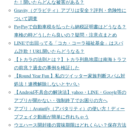
た！開いたらどんな被害がある？
Gravity（グラビティ）アプリは安全？評判・危険性に
ついて調査
PayPayで自動車税を払ったら納税証明書はどうなる？
車検の時どうしたら良いの？疑問・注意点まとめ
LINEで出回ってる「コカ・コーラ福祉基金」はスパ
ム詐欺！URL開いたらどうなる？
【トカラの法則とは？】トカラ列島地震は南海トラフ
の前兆？過去の事例を検証した
【Round Year Fun 】私のツイッター家族判断スパム対
処法！連携解除しないとヤバい
【Android不具合の解決法】yahoo・LINE・Google等の
アプリが開かない・強制終了でお困りの方へ
アプリ：Avatarify（アバタリティ）の使い方！ディー
プフェイク動画が簡単に作れちゃう
ウエハース開封後の賞味期限はどれくらい？保存方法