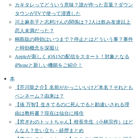
カキタレってどういう意味？誰が作った言葉？ダウン
タウンがTVで使って浸透した
川上麻衣子と志村けんの関係は？2人は飲み友達以上
恋人未満だった？
桐島聡の時効はいつまで？停止とはどういう事？事件
と時効概念を深掘り
Appleが新しく iOS15の配信をスタート！対象となる
iPhoneと新しい機能をご紹介！
本
【芥川龍之介】名前がかっこいいけど本名？それとも
ペンネーム？由来は？
【俵 万智】生きてるのに死んでると勘違いされる理
由は教科書？現在は仙台に移住
【窓ぎわのトットちゃん】校長先生（小林宗作）はど
んな人？生い立ち・経歴まとめ