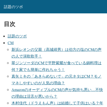
話題のツボ
目次
話題のツボ
CM
新浜レオンの父親（高城靖男）は伯方の塩のCMの声
の人で演歌歌手！
翠ジンソーダのCMで平野紫耀が食べている鍋料理は
何？家でも簡単に作れちゃう！
真矢ミキの「あきらめないで」の元ネタはCM？モノ
マネしやすいのが人気の理由？
AmazonのオーディブルのCMの声が気持ち悪い…不快
の理由は活舌が悪いから？
木村佳代（ドラえもん声）は結婚して子供はいる？年