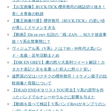
【お宝画像】BUCK-TICK 櫻井敦司の雑誌切り抜き！
美しき青春の軌跡
【魔王画像55選】櫻井敦司（BUCK-TICK）の若い頃
が美しくイケメンすぎる
【動画】Dir en grey 伝説の「残 -ZAN- 」Mステ放送事
故！V系出禁事態に？
ヴィジュアル系（V系）とは？80・90年代人気バン
ド・名曲・近年活動まとめ
【DIR EN GREY】虜の怒り大喜利ツイート解説！カ
タカナ表記と京を名乗った犯人に怒りと笑い
遠野遥の父はバクチクの櫻井敦司！イケメン親子の比
較画像と母親について
【DEAD ENDギタリストYOU死去】V系の原型を作
ったバンドでルナシーやラルクに影響を与えた
【動画を並べて検証】V系バンドRoyzがキンプリのシ
ンデレラガールをパクった？