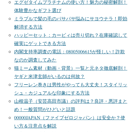
エグゼタイムプラチナムの使い方！魅力の秘密解剖！
体験豊かなギフト選び
ミラブルで髪の毛のパサパサ悩みにサヨウナラ！即効
解消する方法
ハッピーセット：カービィは売り切れ？在庫確認して
確実にゲットできる方法
内閣支持率調査の電話：08005006615が怪しい！詐欺
なのか調査してみた
猫ミーム素材（動画・背景）一覧と元ネタ徹底解剖！
ヤギと米津玄師がいるのは何故？
フリーレン巻きは男性がやっても大丈夫！スタイリッ
シュ・カジュアルな印象にする方法
山根温子（安芸高田市議）の評判は？良評・悪評まと
め！一般質問がひどいと話題
00000JAPAN（ファイブゼロジャパン）は安全か？使
い方＆注意点を解説