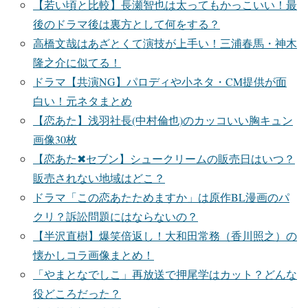
【若い頃と比較】長瀬智也は太ってもかっこいい！最
後のドラマ後は裏方として何をする？
高橋文哉はあざとくて演技が上手い！三浦春馬・神木
隆之介に似てる！
ドラマ【共演NG】パロディや小ネタ・CM提供が面
白い！元ネタまとめ
【恋あた】浅羽社長(中村倫也)のカッコいい胸キュン
画像30枚
【恋あた✖セブン】シュークリームの販売日はいつ？
販売されない地域はどこ？
ドラマ「この恋あたためますか」は原作BL漫画のパ
クリ？訴訟問題にはならないの？
【半沢直樹】爆笑倍返し！大和田常務（香川照之）の
懐かしコラ画像まとめ！
「やまとなでしこ」再放送で押尾学はカット？どんな
役どころだった？