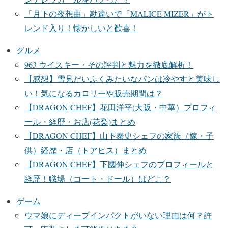
「月下の夜想曲」勘違いで「MALICE MIZER」がト
レンド入り！懐かしいと歓喜！
グルメ
963 ウイスキー・その評判と魅力を徹底解析！
【感想】雪見だいふくみたいなパンは冷やすと美味し
い！気になるカロリーや販売期間は？
【DRAGON CHEF】花田洋平(大阪・中華）プロフィ
ール・経歴・お店(花梨)まとめ
【DRAGON CHEF】山下泰史シェフの家族（嫁・子
供）経歴・店（トアヒス）まとめ
【DRAGON CHEF】下國伸シェフのプロフィールと
経歴！職場（コート・ドール）はどこ？
ゲーム
ウマ娘にディープインパクトがいない理由は何？許