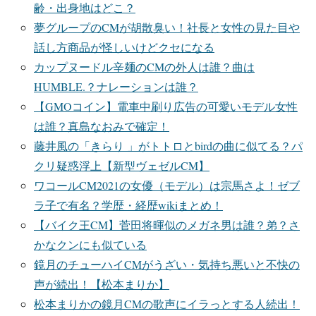
齢・出身地はどこ？
夢グループのCMが胡散臭い！社長と女性の見た目や
話し方商品が怪しいけどクセになる
カップヌードル辛麺のCMの外人は誰？曲は
HUMBLE.？ナレーションは誰？
【GMOコイン】電車中刷り広告の可愛いモデル女性
は誰？真島なおみで確定！
藤井風の「きらり 」がトトロとbirdの曲に似てる？パ
クリ疑惑浮上【新型ヴェゼルCM】
ワコールCM2021の女優（モデル）は宗馬さよ！ゼブ
ラ子で有名？学歴・経歴wikiまとめ！
【バイク王CM】菅田将暉似のメガネ男は誰？弟？さ
かなクンにも似ている
鏡月のチューハイCMがうざい・気持ち悪いと不快の
声が続出！【松本まりか】
松本まりかの鏡月CMの歌声にイラっとする人続出！