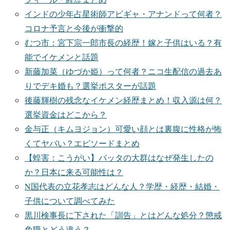
インドの少年占星術師アビギャ・アナンドって何者？
コロナ予言と今後が衝撃的
むつ市：宮下宗一郎市長の経歴！嫁と子供はいる？有
能でイケメンと話題
新藤加菜（ゆづか姫）って何者？ニコ生配信の過去あ
りでデキ婚も？選挙ポスターが話題
後藤輝樹の残念なイケメン経歴まとめ！収入源は何？
選挙資金はどこから？
金与正（キムヨジョン）可愛い顔とは裏腹に性格が怖
くてヤバい？エピソードまとめ
【蝗害：こうがい】バッタの大群はなぜ発生したの
か？日本に来る可能性は？
N国代表の立花孝志はどんな人？学歴・経歴・結婚・
子供について調べてみた
黒川検事長に下された「訓告」とはどんな処分？懲戒
免職とどう違う？