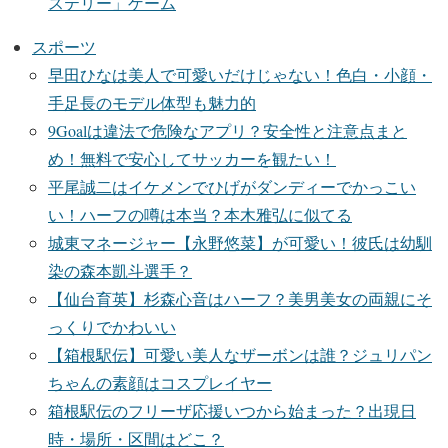
ステリー」ゲーム
スポーツ
早田ひなは美人で可愛いだけじゃない！色白・小顔・
手足長のモデル体型も魅力的
9Goalは違法で危険なアプリ？安全性と注意点まと
め！無料で安心してサッカーを観たい！
平尾誠二はイケメンでひげがダンディーでかっこい
い！ハーフの噂は本当？本木雅弘に似てる
城東マネージャー【永野悠菜】が可愛い！彼氏は幼馴
染の森本凱斗選手？
【仙台育英】杉森心音はハーフ？美男美女の両親にそ
っくりでかわいい
【箱根駅伝】可愛い美人なザーボンは誰？ジュリパン
ちゃんの素顔はコスプレイヤー
箱根駅伝のフリーザ応援いつから始まった？出現日
時・場所・区間はどこ？