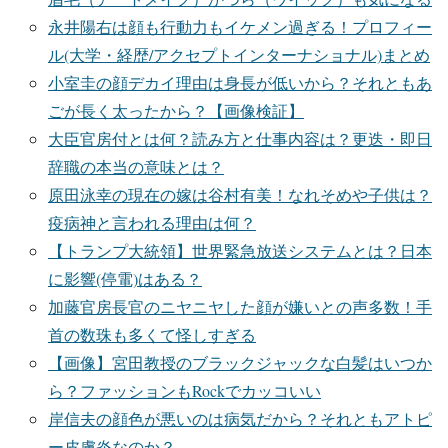
永井陽右は顔も行動力もイケメン過ぎる！プロフィー
ル(大学・経歴/アクセプトインターナショナル)まとめ
小室圭の顔デカイ理由は身長が低いから？それともあ
ごが長く太ったから？【画像検証】
大臣官房付とは何？読み方と仕事内容は？更迭・即日
辞職の本当の意味とは？
原田泳幸の現在の嫁は谷村有美！なれそめや子供は？
疫病神と言われる理由は何？
【トランプ大統領】世界緊急放送システムとは？日本
に影響(停電)はある？
加藤官房長官のニヤニヤした顔が嫌いとの声多数！手
首の数珠も多くて怪しすぎる
【画像】宮田教授のブラックジャックな白髪はいつか
ら？ファッションもRockでカッコいい
岸信夫の顔色が悪いのは病気だから？それともアトピ
ー皮膚炎なのか？