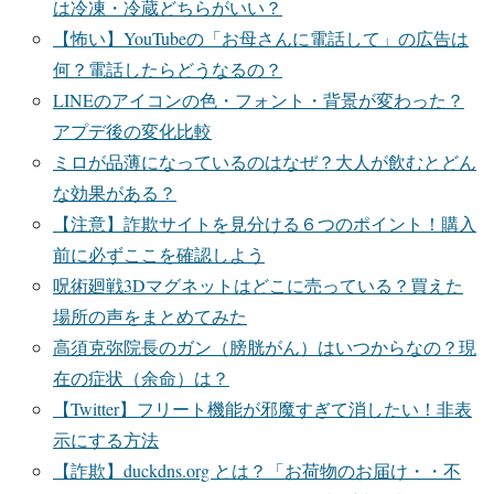
は冷凍・冷蔵どちらがいい？
【怖い】YouTubeの「お母さんに電話して」の広告は
何？電話したらどうなるの？
LINEのアイコンの色・フォント・背景が変わった？
アプデ後の変化比較
ミロが品薄になっているのはなぜ？大人が飲むとどん
な効果がある？
【注意】詐欺サイトを見分ける６つのポイント！購入
前に必ずここを確認しよう
呪術廻戦3Dマグネットはどこに売っている？買えた
場所の声をまとめてみた
高須克弥院長のガン（膀胱がん）はいつからなの？現
在の症状（余命）は？
【Twitter】フリート機能が邪魔すぎて消したい！非表
示にする方法
【詐欺】duckdns.org とは？「お荷物のお届け・・不