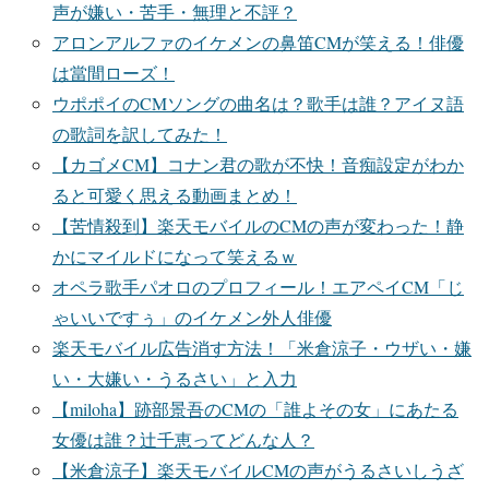
声が嫌い・苦手・無理と不評？
アロンアルファのイケメンの鼻笛CMが笑える！俳優
は當間ローズ！
ウポポイのCMソングの曲名は？歌手は誰？アイヌ語
の歌詞を訳してみた！
【カゴメCM】コナン君の歌が不快！音痴設定がわか
ると可愛く思える動画まとめ！
【苦情殺到】楽天モバイルのCMの声が変わった！静
かにマイルドになって笑えるｗ
オペラ歌手パオロのプロフィール！エアペイCM「じ
ゃいいですぅ」のイケメン外人俳優
楽天モバイル広告消す方法！「米倉涼子・ウザい・嫌
い・大嫌い・うるさい」と入力
【miloha】跡部景吾のCMの「誰よその女」にあたる
女優は誰？辻千恵ってどんな人？
【米倉涼子】楽天モバイルCMの声がうるさいしうざ