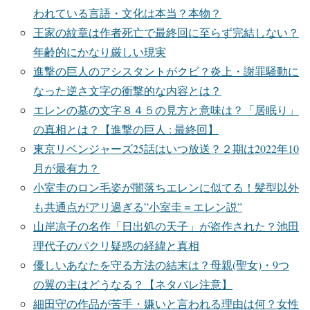
われている言語・文化は本当？本物？
王家の紋章は作者死亡で最終回に至らず完結しない？
年齢的にかなり厳しい現実
進撃の巨人のアシスタントがクビ？炎上・謝罪騒動に
なった逆さ文字の衝撃的な内容とは？
エレンの墓の文字８４５の見方と意味は？「居眠り」
の真相とは？【進撃の巨人 : 最終回】
東京リベンジャーズ25話はいつ放送？２期は2022年10
月が最有力？
小室圭のロン毛姿が闇落ちエレンに似てる！髪型以外
も共通点がアリ過ぎる”小室圭＝エレン説”
山岸凉子の名作「日出処の天子」が盗作された？池田
理代子のパクリ疑惑の経緯と真相
優しいあなたを守る方法の結末は？母親(聖女)・9つ
の翼の主はどうなる？【ネタバレ注意】
細田守の作品が苦手・嫌いと言われる理由は何？女性