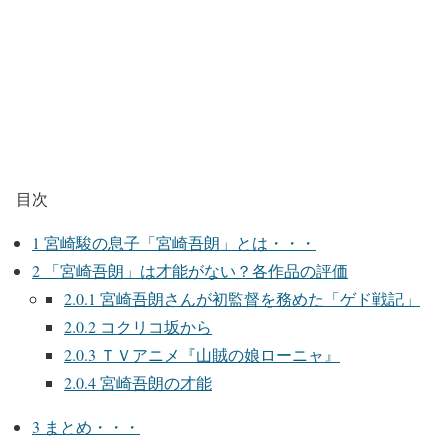
目次
1
宮崎駿の息子「宮崎吾朗」とは・・・
2
「宮崎吾朗」は才能がない？各作品の評価
2.0.1
宮崎吾朗さんが初監督を務めた「ゲド戦記」
2.0.2
コクリコ坂から
2.0.3
ＴＶアニメ『山賊の娘ローニャ』
2.0.4
宮崎吾朗の才能
3
まとめ・・・