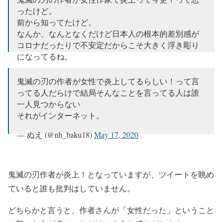
ったけど。
前から知ってたけど。
なんか、なんとなくだけど日本人の根本的差別感が
コロナだったりで不安定だからこそ大きく浮き彫り
になってるね。
イヤな黒さが濃くなるね。
常闇か。
鬼滅の刃の作者が女性で炎上してるらしい！って言
ってる人だらけで結局そんなことを言ってる人は誰
— ik (@ik49889255)
May 17, 2020
一人見つからない
それがインターネット。
— ぬえ (@nh_baku18)
May 17, 2020
鬼滅の刃作者が炎上！となっていますが、ツイートを眺め
ていると誰も批判はしていません。
どちらかと言うと、作者さんが「女性だった」ということ