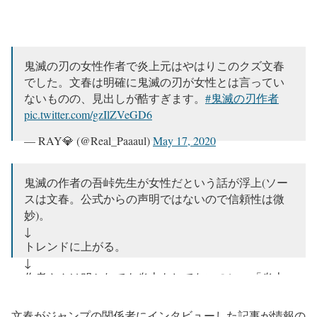
鬼滅の刃の女性作者で炎上元はやはりこのクズ文春
でした。文春は明確に鬼滅の刃が女性とは言ってい
ないものの、見出しが酷すぎます。
#鬼滅の刃作者
pic.twitter.com/gzIlZVeGD6
— RAY💎 (@Real_Paaaul)
May 17, 2020
鬼滅の作者の吾峠先生が女性だという話が浮上(ソー
スは文春。公式からの声明ではないので信頼性は微
妙)。
↓
トレンドに上がる。
↓
作者さんは叩かれても炎上もしてないのに、「炎上
するのはおかしい！」と騒ぎになる←今ココ。
https://t.co/jbI10xjpwP
文春がジャンプの関係者にインタビューした記事が情報の