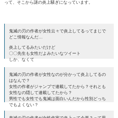
って、そこから謎の炎上騒ぎになっています。
鬼滅の刃の作者が女性云々で炎上してるってまじで
どこ情報なんだ…
炎上してるみたいだけど
〇〇先生も女性だよみたいなツイート
しか、なくて
鬼滅の刃の作者を叩いてる人のツイートがみつから
鬼滅の刃の作者が女性なのが分かって炎上してるの
ないんだけど
はなんで？
— 凪* (@Skrn_129)
May 17, 2020
女性の作者がジャンプで連載してたから？それとも
女性なの隠して連載してたから？
男性でも女性でも鬼滅は面白いんだから性別どっち
でもよくない？
— ほし (@hosi_oji)
May 17, 2020
鬼滅の刃の作者が女性作家で炎上って今更？って思