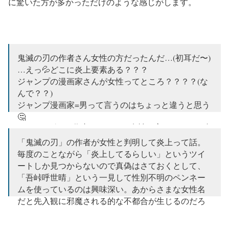
に驚いた方が多かっただけのような感じがします。
鬼滅の刃の作者さん女性の方だったんだ…(初耳だ〜)
…えっ💦どこに炎上要素ある？？？
ジャンプの漫画家さんが女性ってところ？？？？(な
んで？？)
ジャンプ漫画家=男って言うのはちょっと違うと思う
🤔
だってDグレの作者さんだって女性の方だよ？？？自
分が知らないだけでもっと女性の方いると思う
「鬼滅の刃」の作者が女性と判明して炎上って話。
毎度のことながら「炎上してるらしい」というツイ
— ユウ (@HN16571202)
May 17, 2020
ートしか見つからないので真偽はさておくとして、
「吾峠呼世晴」という一見して性別不明のペンネー
ムを使っているのは興味深い。あからさまな女性名
だと先入観に邪魔される的な不都合が生じるのだろ
うか