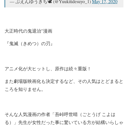
— ぷえんゆうきち🕊 (@Yuukitidesuyo_1)
May 17, 2020
大正時代の鬼退治”漫画
『鬼滅（きめつ）の刃』
アニメ化が大ヒットし、原作は続々重版！
また劇場版映画化も決定するなど、その人気はとどまると
ころを知りません。
そんな人気漫画の作者「吾峠呼世晴（ごとうげ こよは
る）」先生が女性だった事に驚いている方が結構いらしゃ