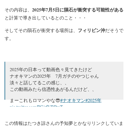
2025年7月5日に隕石が衝突する可能性がある
その内容は、
と計算で導き出しているとのこと・・・
フィリピン沖
そしてその隕石が衝突する場所は、
だそうで
す。
2025年の日本って動画色々見てきたけど
ナオキマンの2025年 7月ガチのやつじゃん
淡々と話してるこの感じ、、
この動画みたら信憑性あがるんだけど、、
まーこれもロマンやな😎
#ナオキマン
#2025年
pic.twitter.com/PGjrfVBPwT
— キンジョウ タスク okinawa (@4664honda)
January
この情報はたつき諒さんの予知夢とかなりリンクしていま
11, 2024