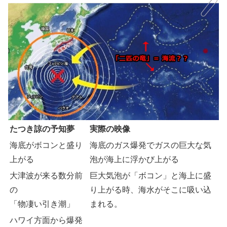
たつき諒の予知夢
実際の映像
海底がボコンと盛り
海底のガス爆発でガスの巨大な気
上がる
泡が海上に浮かび上がる
大津波が来る数分前
巨大気泡が「ボコン」と海上に盛
の
り上がる時、海水がそこに吸い込
「物凄い引き潮」
まれる。
ハワイ方面から爆発