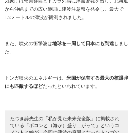
気象庁は奄美群島とトカラ列島に津波警報を出し、北海道
から沖縄までの広い範囲に津波注意報を発令し、
最大で
1.2メートルの津波が観測されました。
地球を一周して日本にも到達
また、噴火の衝撃波は
しまし
た。
米国が保有する最大の核爆弾
トンガ噴火のエネルギーは、
にも匹敵するほど
だったといわれています。
たつき諒先生の「私が見た未来完全版」に掲載され
ている「ボコンと（海が）盛り上がって」というコ
メントと絵が、今回の津波の原因となったトンガの