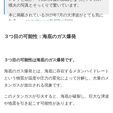
噴火の写真とそっくりで驚いています。
本に掲載されている2025年7月の大津波がとても気に
なる…。
pic.twitter.com/YdSDcicEO9
— BTTP (@BTTP1605)
January 16, 2022
３つ目の可能性：海底のガス爆発
３つ目の可能性は海底のガス爆発です。
海底のガス爆発とは、海底に存在するメタンハイドレート
という物質が温度や圧力の変化によって分解し、大量のメ
タンガスが放出される現象です。
このメタンガスが引火すると、海底が破裂し、巨大な津波
や地震を引き起こす可能性があります。