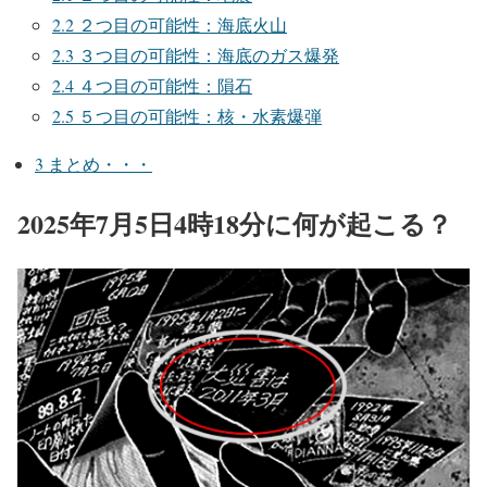
2.2
２つ目の可能性：海底火山
2.3
３つ目の可能性：海底のガス爆発
2.4
４つ目の可能性：隕石
2.5
５つ目の可能性：核・水素爆弾
3
まとめ・・・
2025年7月5日4時18分に何が起こる？