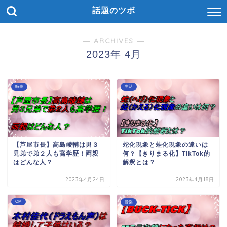
話題のツボ
― ARCHIVES ―
2023年 4月
時事
生活
【芦屋市長】高島崚輔は男３
蛇化現象と蛙化現象の違いは
兄弟で弟２人も高学歴！両親
何？【きりまる化】TikTok的
はどんな人？
解釈とは？
2023年4月24日
2023年4月18日
CM
音楽