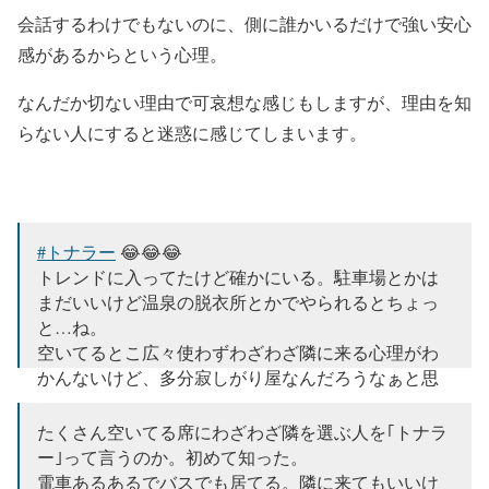
会話するわけでもないのに、側に誰かいるだけで強い安心
感があるからという心理。
なんだか切ない理由で可哀想な感じもしますが、理由を知
らない人にすると迷惑に感じてしまいます。
#トナラー
😂😂😂
トレンドに入ってたけど確かにいる。駐車場とかは
まだいいけど温泉の脱衣所とかでやられるとちょっ
と…ね。
空いてるとこ広々使わずわざわざ隣に来る心理がわ
かんないけど、多分寂しがり屋なんだろうなぁと思
う。
たくさん空いてる席にわざわざ隣を選ぶ人を｢トナラ
— ち ろ (@Aosoraz33)
March 15, 2020
ー｣って言うのか。初めて知った。
電車あるあるでバスでも居てる。隣に来てもいいけ