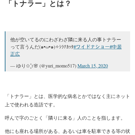
「トナラー」とは？
他が空いてるのにわざわざ隣に来る人の事トナラー
って言うんだ(๑•ω•๑)✧ｼﾗﾅｶｯﾀ
#ワイドナショー
#中居
正広
— ゆり✩⡱🌸 (@yuri_momo517)
March 15, 2020
「トナラー」とは、医学的な病名とかではなく主にネット
上で使われる造語です。
呼んで字のごとく「隣りに来る」人のことを指します。
他にも座れる場所がある、あるいは車を駐車できる等の状