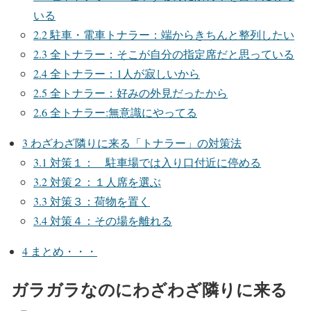
いる
2.2
駐車・電車トナラー：端からきちんと整列したい
2.3
全トナラー：そこが自分の指定席だと思っている
2.4
全トナラー：1人が寂しいから
2.5
全トナラー：好みの外見だったから
2.6
全トナラー:無意識にやってる
3
わざわざ隣りに来る「トナラー」の対策法
3.1
対策１： 駐車場では入り口付近に停める
3.2
対策２：１人席を選ぶ
3.3
対策３：荷物を置く
3.4
対策４：その場を離れる
4
まとめ・・・
ガラガラなのにわざわざ隣りに来る