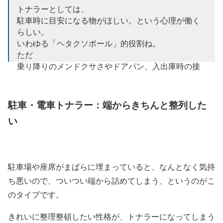
トナラーとしては、
駐車時に目安になる物がほしい。という心理が働く
らしい。
いわゆる「ヘタクソポール」的役割ね。
ただ
乗り降りのメンドクサさやドアパン、入出庫時の接
触リスクについては
何にも考えていないみたい。
なにせヘタクソですから。
駐車・電車トナラー：端からきちんと整列した
い
— (広告クリックしてね)POOmaker (@pump58)
November 3, 2013
駐車場や座席がまばらに埋まっていると、なんとなく気持
ち悪いので、ついつい端から詰めてしまう、というのがこ
のタイプです。
きれいに整理整頓したい性格が、トナラーになってしまう