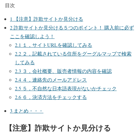
目次
1
【注意】詐欺サイトか見分ける
2
詐欺サイトか見分ける５つのポイント！ 購入前に必ず
ここを確認しよう！
2.1
１，サイトURLを確認してみる
2.2
２，記載されている住所をグーグルマップで検索
してみる
2.3
３，会社概要、販売者情報の内容を確認
2.4
４，連絡先のメールアドレス
2.5
５，不自然な日本語表現がないかチェック
2.6
６，決済方法をチェックする
3
まとめ・・・
【注意】詐欺サイトか見分ける