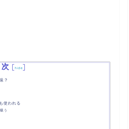
目次
[
]
hide
意味？
も使われる
吸う