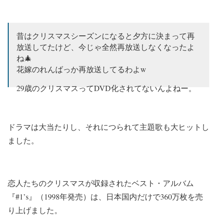
昔はクリスマスシーズンになると夕方に決まって再
放送してたけど、今じゃ全然再放送しなくなったよ
ね🎄
花嫁のれんばっか再放送してるわよw
29歳のクリスマスってDVD化されてないんよねー。
【29歳のクリスマス 1994 オープニング】
pic.twitter.com/LcIZlwBCWF
ドラマは大当たりし、それにつられて主題歌も大ヒットし
— ときめき！ぺぱーみんとくらぶ (@tokipepaclub)
ました。
December 15, 2020
恋人たちのクリスマスが収録されたベスト・アルバム
『#1’s』（1998年発売）は、日本国内だけで360万枚を売
り上げました。