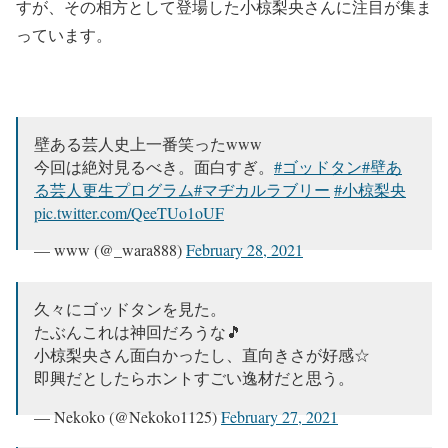
すが、その相方として登場した小椋梨央さんに注目が集ま
っています。
壁ある芸人史上一番笑ったwww
今回は絶対見るべき。面白すぎ。
#ゴッドタン
#壁あ
る芸人更生プログラム
#マヂカルラブリー
#小椋梨央
pic.twitter.com/QeeTUo1oUF
— www (@_wara888)
February 28, 2021
久々にゴッドタンを見た。
たぶんこれは神回だろうな🎵
小椋梨央さん面白かったし、直向きさが好感☆
即興だとしたらホントすごい逸材だと思う。
— Nekoko (@Nekoko1125)
February 27, 2021