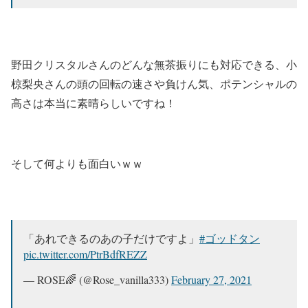
野田クリスタルさんの
どんな無茶振りにも対応できる、
小
椋梨央さんの頭の回転の速さや負けん気、
ポテンシャルの
高さは本当に素晴らしいですね！
そして何よりも面白いｗｗ
「あれできるのあの子だけですよ」
#ゴッドタン
pic.twitter.com/PtrBdfREZZ
— ROSE🌈 (@Rose_vanilla333)
February 27, 2021