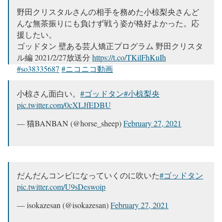
野田クリスタルさんの相手を務めた小椋梨央さんど
んな無茶振りにも負けず戦う姿が格好よかった。応
援したい。
ゴッドタン 壁ある芸人矯正プログラム 野田クリスタ
ル編 2021/2/27放送分
https://t.co/TKilFhKuIh
#so38335687
#ニコニコ動画
— 源内 (@Gennai_Susanoo)
February 28, 2021
小椋さん面白い。
#ゴッドタン
#小椋梨央
pic.twitter.com/0cXLJfEDBU
— 猫BANBAN (@horse_sheep)
February 27, 2021
だんだんコンビになっていくのに吹いた
#ゴッドタン
pic.twitter.com/U9sDeswoip
— isokazesan (@isokazesan)
February 27, 2021