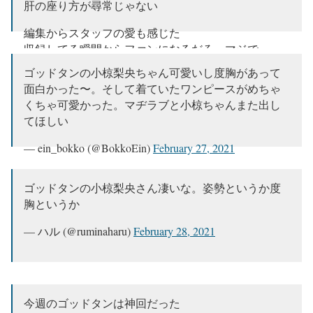
肝の座り方が尋常じゃない
編集からスタッフの愛も感じた
収録してる瞬間からファンになるだろ、マジで
ゴッドタンの小椋梨央ちゃん可愛いし度胸があって
まさかM-1、R-1覇者の野田クリスタルを飲み込む10
面白かった〜。そして着ていたワンピースがめちゃ
代いるなんてな
くちゃ可愛かった。マヂラブと小椋ちゃんまた出し
もう数回みるわ
てほしい
数年後自慢する
— ein_bokko (@BokkoEin)
February 27, 2021
— しぶ (@shiru_burukiru)
February 27, 2021
ゴッドタンの小椋梨央さん凄いな。姿勢というか度
胸というか
— ハル (@ruminaharu)
February 28, 2021
今週のゴッドタンは神回だった