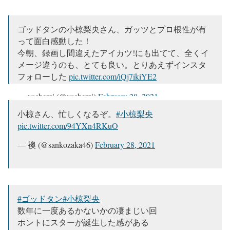
ゴッドタンの小椋梨央さん、ガッツとプロ根性が有
って面白感動した！
今朝、録画し間違えたアイカツ!にも出てて、全くイ
メージ違うのも、とても良い。とりあえずインスタ
フォローした
pic.twitter.com/iQj7ikiYE2
— yschemi (@yschemi)
February 28, 2021
小椋さん、忙しくなるぞ。
#小椋梨央
pic.twitter.com/94YXn4RKuO
— 襖 (@sankozaka46)
February 28, 2021
#ゴッドタン
#小椋梨央
数年に一度あるかないかの凄まじい回
ホントにスターが誕生した感がある