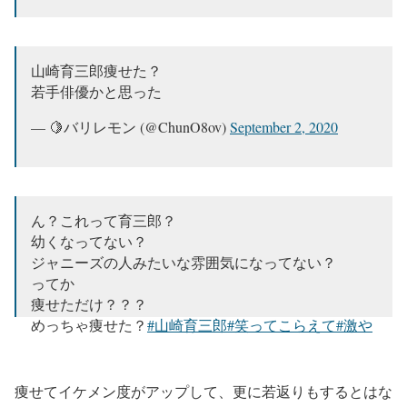
山崎育三郎痩せた？
若手俳優かと思った
— 🍋バリレモン (@ChunO8ov)
September 2, 2020
ん？これって育三郎？
幼くなってない？
ジャニーズの人みたいな雰囲気になってない？
ってか
痩せただけ？？？
めっちゃ痩せた？
#山崎育三郎
#笑ってこらえて
#激や
せ
？
pic.twitter.com/s8vTfqg7qf
— 筆美人 (@fudebijin200819)
September 2, 2020
痩せてイケメン度がアップして、更に若返りもするとはな