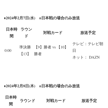
♦2024年2月7日(水) ※
日本戦の場合のみ放送
日本時
ラウン
対戦カード
放送予定
間
ド
テレビ：テレビ朝
準決勝
【9】勝者 vs 【10】
0:00
日
【13】
勝者
ネット： DAZN
♦2024年2月8日(木) ※
日本戦の場合のみ放送
日本時
ラウンド
対戦カード
放送予定
間