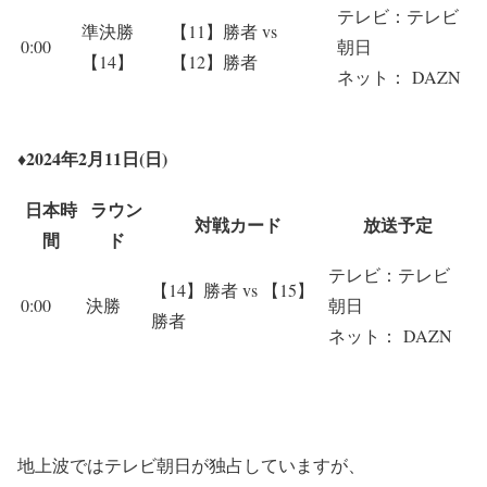
テレビ：テレビ
準決勝
【11】勝者 vs
0:00
朝日
【14】
【12】勝者
ネット： DAZN
♦2024年2月11日(日)
日本時
ラウン
対戦カード
放送予定
間
ド
テレビ：テレビ
【14】勝者 vs 【15】
0:00
決勝
朝日
勝者
ネット： DAZN
地上波ではテレビ朝日が独占していますが、