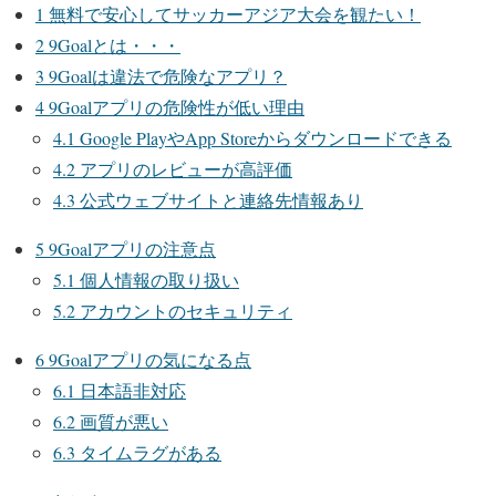
1
無料で安心してサッカーアジア大会を観たい！
2
9Goalとは・・・
3
9Goalは違法で危険なアプリ？
4
9Goalアプリの危険性が低い理由
4.1
Google PlayやApp Storeからダウンロードできる
4.2
アプリのレビューが高評価
4.3
公式ウェブサイトと連絡先情報あり
5
9Goalアプリの注意点
5.1
個人情報の取り扱い
5.2
アカウントのセキュリティ
6
9Goalアプリの気になる点
6.1
日本語非対応
6.2
画質が悪い
6.3
タイムラグがある