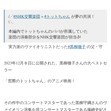
/⋰
#NHK交響楽団
×
#トットちゃん
が夢の共演！
\⋱
本編内でトットちゃんのパパが所属していた
楽団の演奏部分をNHK交響楽団が担当🎻
実力派のヴァイオリニストだった
#黒柳徹子
の父・守
綱の魂を宿す
圧倒的な演奏シーンをご覧ください。
2023年12月８日に公開された、黒柳徹子さんの大ベストセ
映画『
#窓ぎわのトットちゃん
』
ラー
12/8(金)公開🎬
「窓際のトットちゃん」のアニメ映画！
— 映画『窓ぎわのトットちゃん』公式アカウント
(@tottochan_movie)
December 6, 2023
その作中のコンサートマスターであった黒柳守綱さんのヴ
ァイオリン演奏を現コンサートマスターである篠崎史紀さ