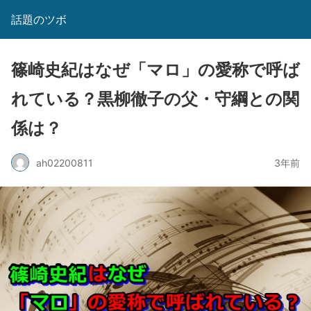
話題のツボ
篠崎史紀はなぜ「マロ」の愛称で呼ば
れている？黒柳徹子の父・守綱との関
係は？
ah02200811
3年前