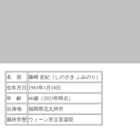
名 前
篠崎 史紀（しのざき ふみのり）
生年月日
1963年1月18日
年 齢
60歳（2023年時点）
出身地
福岡県北九州市
最終学歴
ウィーン市立音楽院