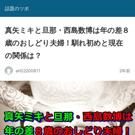
話題のツボ
真矢ミキと旦那・西島数博は年の差８
歳のおしどり夫婦！馴れ初めと現在
の関係は？
ah02200811
2年前