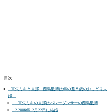
目次
1
真矢ミキと旦那・西島数博は年の差８歳のおしどり夫
婦！
1.1
真矢ミキの旦那はバレーダンサーの西島数博
1.2
2008年12月22日に結婚