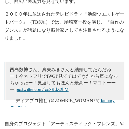
し、幅広い表現力を見せています。
２０００年に放送されたテレビドラマ『池袋ウエストゲー
トパーク』（TBS系）では、尾崎京一役を演じ、『自作の
ダンス』が話題になり振付家としても注目されるようにな
りました。
西島数博さん、真矢みきさんと結婚してたんだね
ー！今ネトフリでIWGP見てて出てきたから気になっ
ちゃったー！見返してもほんと最高ー！マコトーー
ー
pic.twitter.com/fco8RdZ2hM
— ディアブロ推し (@ZOMBIE_WOMAN55)
January
28, 2023
自身のプロジェクト「アーティスティック・フレンズ」や