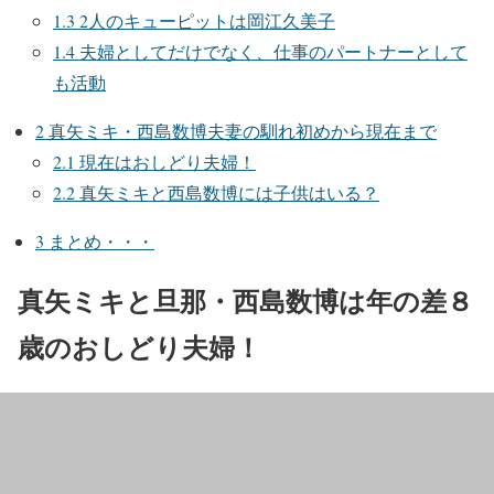
1.3
2人のキューピットは岡江久美子
1.4
夫婦としてだけでなく、仕事のパートナーとして
も活動
2
真矢ミキ・西島数博夫妻の馴れ初めから現在まで
2.1
現在はおしどり夫婦！
2.2
真矢ミキと西島数博には子供はいる？
3
まとめ・・・
真矢ミキと旦那・西島数博は年の差８
歳のおしどり夫婦！