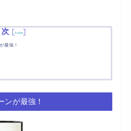
目次
[
]
hide
が最強！
ーンが最強！