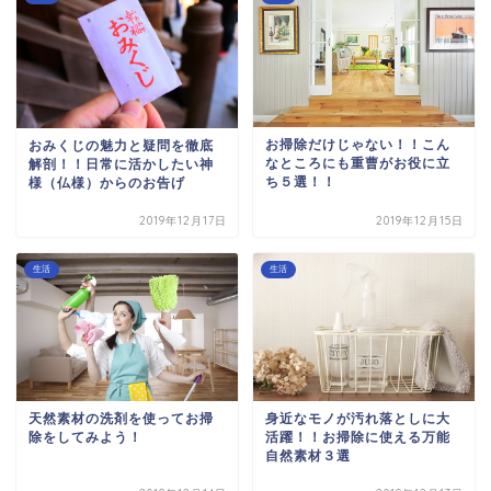
お掃除だけじゃない！！こん
おみくじの魅力と疑問を徹底
なところにも重曹がお役に立
解剖！！日常に活かしたい神
ち５選！！
様（仏様）からのお告げ
2019年12月17日
2019年12月15日
生活
生活
天然素材の洗剤を使ってお掃
身近なモノが汚れ落としに大
除をしてみよう！
活躍！！お掃除に使える万能
自然素材３選