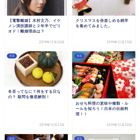
【電撃離婚】木村文乃、イケ
クリスマスを倍楽しめる雑学
メン演技講師と２年半でピリ
を集めてみました。
オド！離婚理由は？
2019年12月26日
2019年12月23日
生活
生活
冬至ってなに？何をする日な
の？ 疑問を徹底解剖！
おせち料理の意味や種類・ル
ールを知ろう！日本の伝統料
理！！
2019年12月21日
2019年12月20日
生活
生活