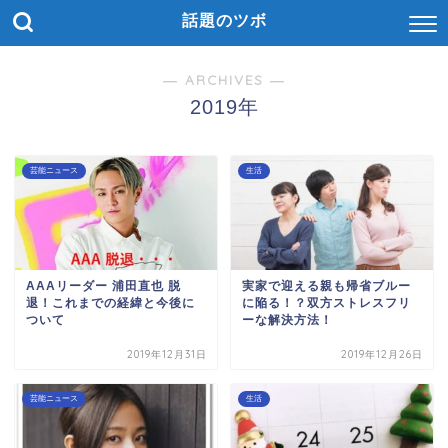
話題のツボ
― ARCHIVES ―
2019年
芸能ニュース
生活
AAAリーダー 浦田直也 脱
実家で迎える親も帰省ブルー
退！これまでの経緯と今後に
に陥る！？双方ストレスフリ
ついて
ーな解決方法！
2019年12月31日
2019年12月26日
芸能ニュース
生活