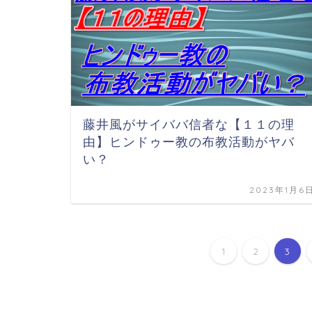
藤井風がサイババ信者な【１１の理
由】ヒンドゥー教の布教活動がヤバ
い？
2023年1月6
1
2
3