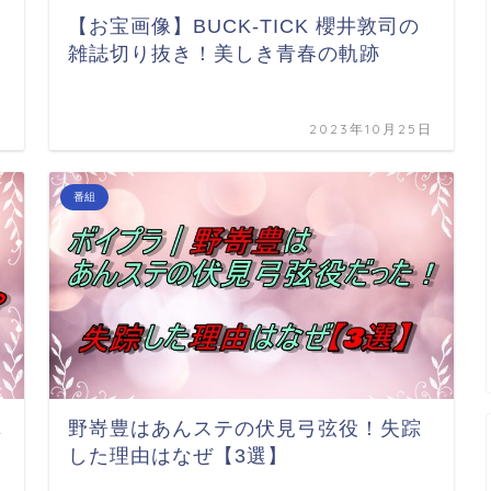
【お宝画像】BUCK-TICK 櫻井敦司の
雑誌切り抜き！美しき青春の軌跡
日
2023年10月25日
番組
真
野嵜豊はあんステの伏見弓弦役！失踪
した理由はなぜ【3選】