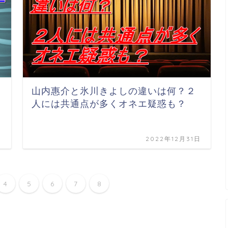
山内惠介と氷川きよしの違いは何？２
人には共通点が多くオネエ疑惑も？
日
2022年12月31日
4
5
6
7
8