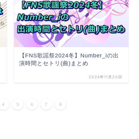
【FNS歌謡祭2024冬】Number_iの出
演時間とセトリ(曲)まとめ
日
2024年11月20日
4
5
6
7
8