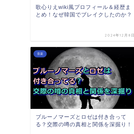
歌心りえwiki風プロフィール＆経歴ま
とめ！なぜ韓国でブレイクしたのか？
2024年12月8
音楽
ブルーノマーズとロゼは付き合って
る？交際の噂の真相と関係を深掘り！