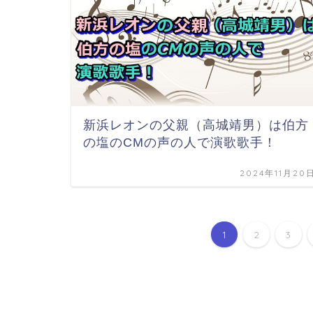
新浜レオンの父親（高城靖男）は伯方
の塩のCMの声の人で演歌歌手！
2024年11月20
1
2
3