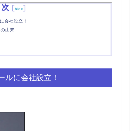
目次
[
]
hide
に会社設立！
前の由来
ールに会社設立！