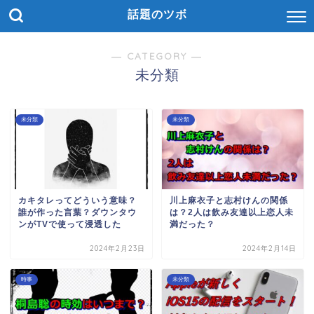
話題のツボ
― CATEGORY ―
未分類
未分類
未分類
カキタレってどういう意味？
川上麻衣子と志村けんの関係
誰が作った言葉？ダウンタウ
は？2人は飲み友達以上恋人未
ンがTVで使って浸透した
満だった？
2024年2月23日
2024年2月14日
時事
未分類