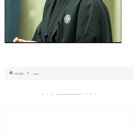
HOME
cats