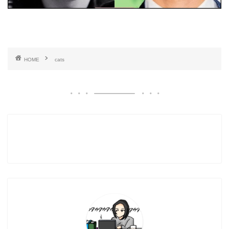
HOME
cats