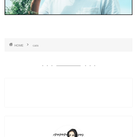
HOME
cats