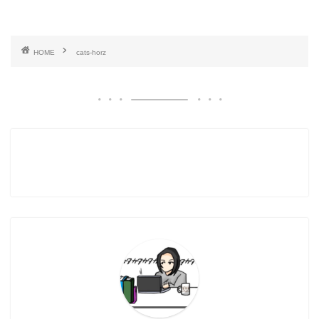
HOME
cats-horz