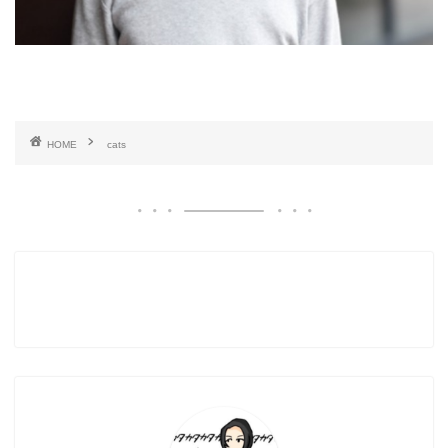
HOME
cats