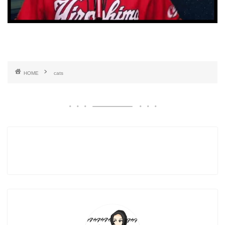
HOME
cats