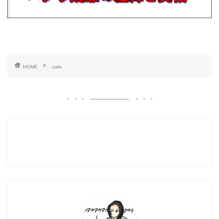
HOME
cats