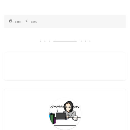
HOME
cats