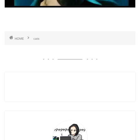
HOME
cats