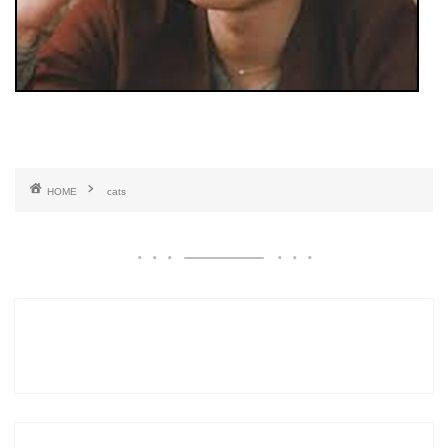
HOME
cats