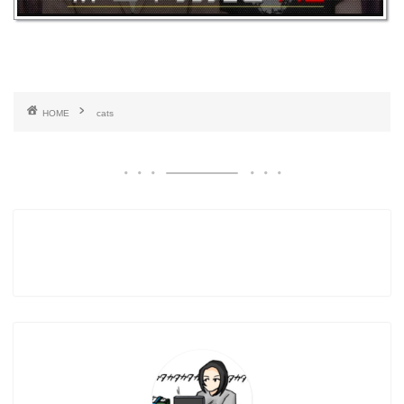
HOME
cats