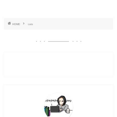
HOME
cats