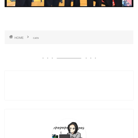
HOME
cats