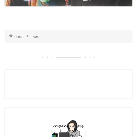
HOME
cats