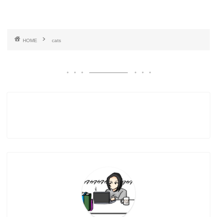
HOME
cats