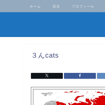
ホーム
目次
プロフィール
３んcats