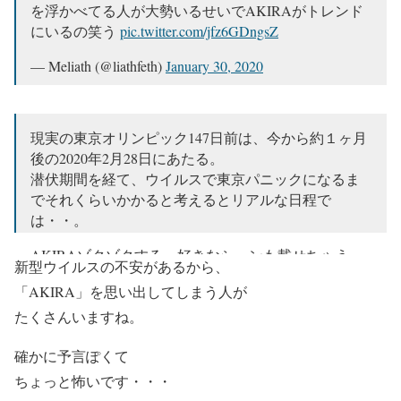
と脚本家ボブゲイルが話してた。
を浮かべてる人が大勢いるせいでAKIRAがトレンド
pic.twitter.com/vzbv8igDJj
にいるの笑う
pic.twitter.com/jfz6GDngsZ
— ゼロワン (@zerozero09)
January 29, 2020
— Meliath (@liathfeth)
January 30, 2020
現実の東京オリンピック147日前は、今から約１ヶ月
後の2020年2月28日にあたる。
潜伏期間を経て、ウイルスで東京パニックになるま
でそれくらいかかると考えるとリアルな日程で
は・・。
AKIRAゾクゾクする。好きなシーンも載せちゃう。
新型ウイルスの不安があるから、
pic.twitter.com/QRX2Zd4shm
「AKIRA」を思い出してしまう人が
— YI (@soda_cream_tv)
January 30, 2020
たくさんいますね。
確かに予言ぽくて
ちょっと怖いです・・・