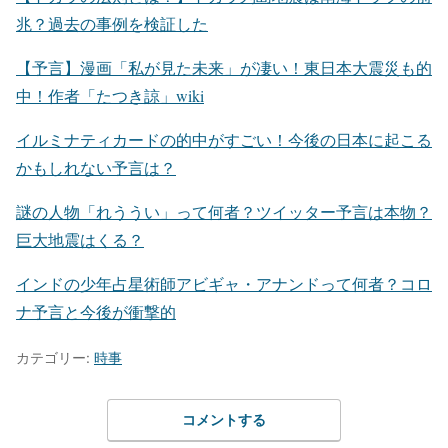
兆？過去の事例を検証した
【予言】漫画「私が見た未来」が凄い！東日本大震災も的
中！作者「たつき諒」wiki
イルミナティカードの的中がすごい！今後の日本に起こる
かもしれない予言は？
謎の人物「れううい」って何者？ツイッター予言は本物？
巨大地震はくる？
インドの少年占星術師アビギャ・アナンドって何者？コロ
ナ予言と今後が衝撃的
カテゴリー:
時事
コメントする