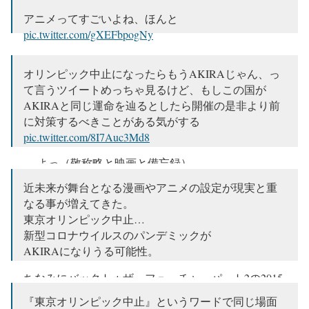
アニメってすごいよね、ほんと
pic.twitter.com/gXEFbpogNy
— nagi(USJ垢) (@nagi67357620)
January 29, 2020
オリンピック中止になったらもうAKIRAじゃん、っ
て言うツイートめっちゃ見るけど、もしこの国が
AKIRAと同じ運命を辿るとしたら開催の是非より前
に対策するべきことがある気がする
pic.twitter.com/8I7Auc3Md8
— よっ（敬称略と映画と備忘録）
(@Yocchan_DD_DD)
January 30, 2020
近未来が舞台となる漫画やアニメの設定が現実と重
なる事が増えてきた。
東京オリンピック中止…
新型コロナウイルスのパンデミックが
AKIRAになりうる可能性。
ちなみにバックトゥザ・フューチャーパート2の2015
年世界。唯一予見できなかったものはスマホだった
『東京オリンピック中止』というワードで同じ場面